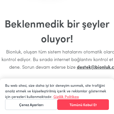
Beklenmedik bir şeyler
oluyor!
Bionluk, oluşan tüm sistem hatalarını otomatik olara
kontrol ediyor. Bu sırada internet bağlantını kontrol e
dene. Sorun devam ederse bize
destek@bionluk.
Bu web sitesi, size daha iyi bir deneyim sunmak, site trafiğini
analiz etmek ve kişiselleştirilmiş içerik ve reklamlar göstermek
Ana Sayfaya Dön
için çerezleri kullanmaktadır.
Gizlilik Politikası
Çerez Ayarları
Tümünü Kabul Et