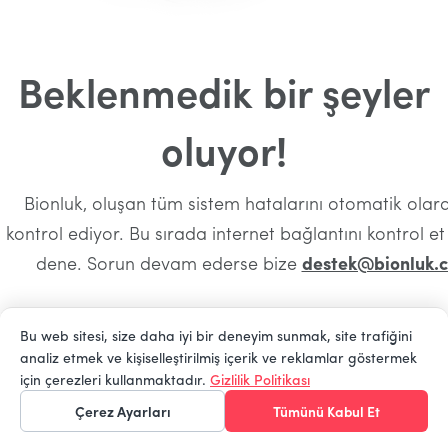
Beklenmedik bir şeyler
oluyor!
Bionluk, oluşan tüm sistem hatalarını otomatik olara
kontrol ediyor. Bu sırada internet bağlantını kontrol e
dene. Sorun devam ederse bize
destek@bionluk.
Bu web sitesi, size daha iyi bir deneyim sunmak, site trafiğini
analiz etmek ve kişiselleştirilmiş içerik ve reklamlar göstermek
Ana Sayfaya Dön
için çerezleri kullanmaktadır.
Gizlilik Politikası
Çerez Ayarları
Tümünü Kabul Et