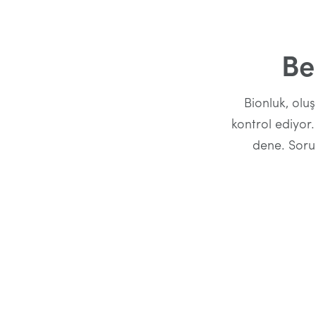
Be
Bionluk, olu
kontrol ediyor.
dene. Sor