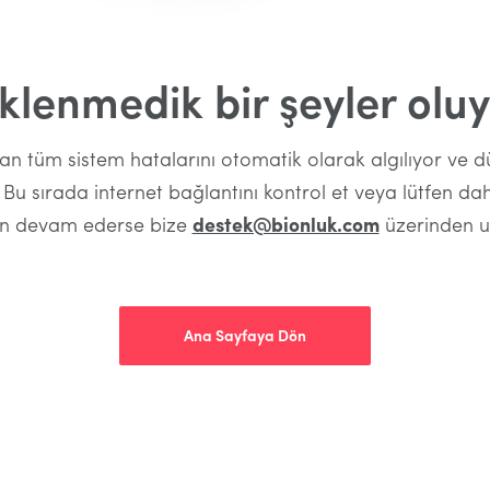
klenmedik bir şeyler oluy
şan tüm sistem hatalarını otomatik olarak algılıyor ve d
 Bu sırada internet bağlantını kontrol et veya lütfen d
un devam ederse bize
destek@bionluk.com
üzerinden ul
Ana Sayfaya Dön