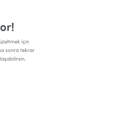
or!
üzeltmek için
aha sonra tekrar
aşabilirsin.