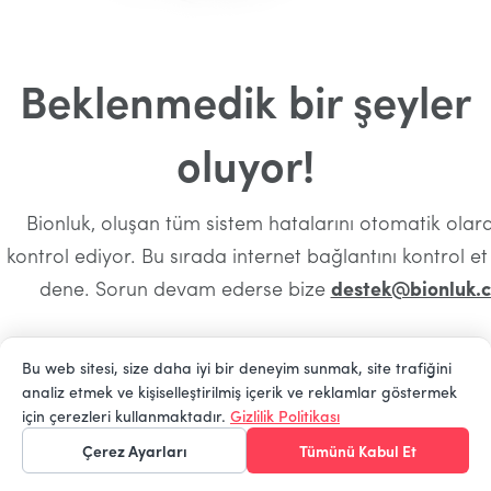
Beklenmedik bir şeyler
oluyor!
Bionluk, oluşan tüm sistem hatalarını otomatik olara
kontrol ediyor. Bu sırada internet bağlantını kontrol e
dene. Sorun devam ederse bize
destek@bionluk.
Bu web sitesi, size daha iyi bir deneyim sunmak, site trafiğini
analiz etmek ve kişiselleştirilmiş içerik ve reklamlar göstermek
Ana Sayfaya Dön
için çerezleri kullanmaktadır.
Gizlilik Politikası
Çerez Ayarları
Tümünü Kabul Et