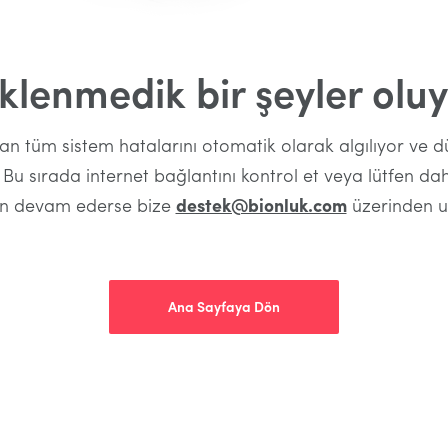
klenmedik bir şeyler oluy
şan tüm sistem hatalarını otomatik olarak algılıyor ve d
 Bu sırada internet bağlantını kontrol et veya lütfen d
un devam ederse bize
destek@bionluk.com
üzerinden ul
Ana Sayfaya Dön