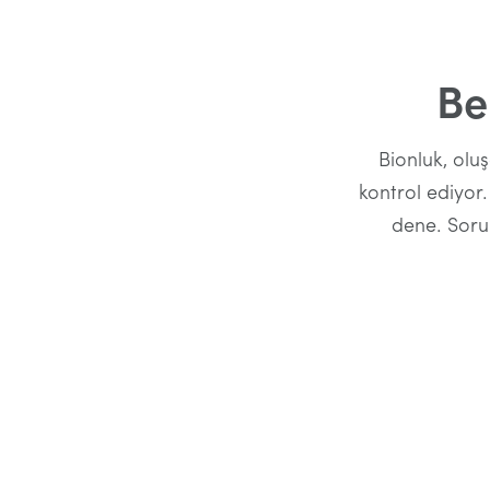
Be
Bionluk, olu
kontrol ediyor.
dene. Sor