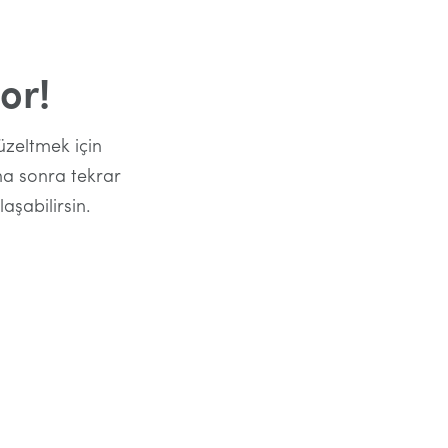
or!
üzeltmek için
aha sonra tekrar
aşabilirsin.