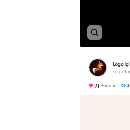
Logo içi
Logo Ta
[1]
Beğeni
3