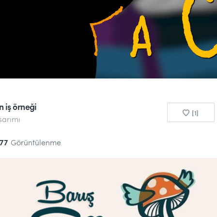
n iş örneği
[1]
sarımı
77
Görüntülenme