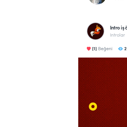
Intro iş
Introlar
[1]
Beğeni
2