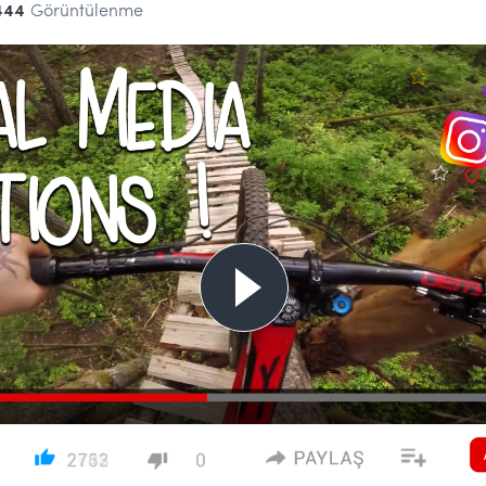
444
Görüntülenme