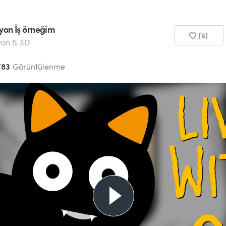
on İş örneğim
[6]
on & 3D
783
Görüntülenme