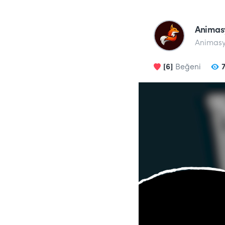
Animasy
Animasy
[6]
Beğeni