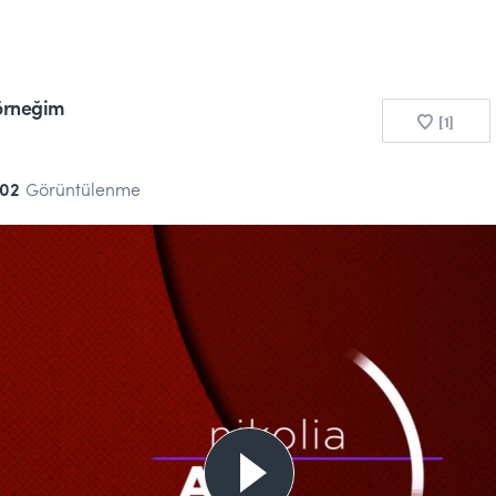
 örneğim
[1]
02
Görüntülenme