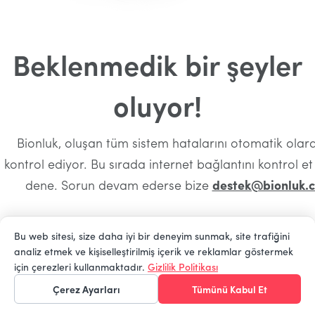
Beklenmedik bir şeyler
oluyor!
Bionluk, oluşan tüm sistem hatalarını otomatik olara
kontrol ediyor. Bu sırada internet bağlantını kontrol e
dene. Sorun devam ederse bize
destek@bionluk.
Bu web sitesi, size daha iyi bir deneyim sunmak, site trafiğini
analiz etmek ve kişiselleştirilmiş içerik ve reklamlar göstermek
Ana Sayfaya Dön
için çerezleri kullanmaktadır.
Gizlilik Politikası
Çerez Ayarları
Tümünü Kabul Et