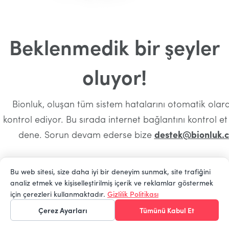
Beklenmedik bir şeyler
oluyor!
Bionluk, oluşan tüm sistem hatalarını otomatik olara
kontrol ediyor. Bu sırada internet bağlantını kontrol e
dene. Sorun devam ederse bize
destek@bionluk.
Bu web sitesi, size daha iyi bir deneyim sunmak, site trafiğini
analiz etmek ve kişiselleştirilmiş içerik ve reklamlar göstermek
Ana Sayfaya Dön
için çerezleri kullanmaktadır.
Gizlilik Politikası
Çerez Ayarları
Tümünü Kabul Et