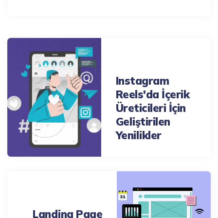
Post
navigation
Previous Post
Instagram
Reels'da İçerik
Üreticileri İçin
Geliştirilen
Yenilikler
Next Post
Landing Page