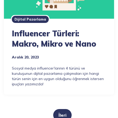
Dijital Pazarlama
Influencer Türleri:
Makro, Mikro ve Nano
Aralık 20, 2023
Sosyal medya influencer’larının 4 türünü ve
kuruluşunun dijital pazarlama çalışmaları için hangi
türün senin için en uygun olduğunu öğrenmek istersen
ipuçları yazımızda!
Yazı
gezinmesi
İleri