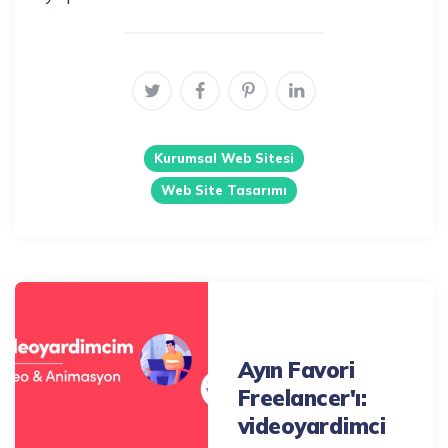
Kurumsal Web Sitesi
Web Site Tasarımı
Post
navigation
Previous Post
Ayın Favori
Freelancer'ı:
videoyardimci