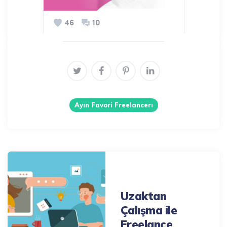
Ayın Favori Freelancerı
Post
navigation
Previous Post
Uzaktan
Çalışma ile
Freelance