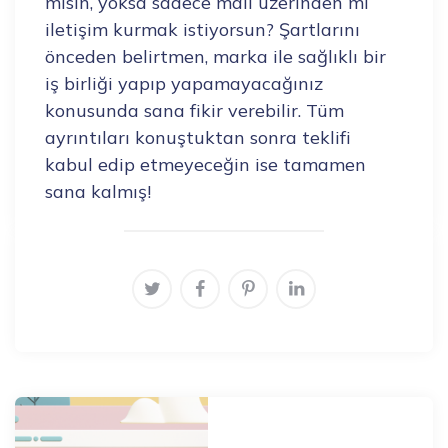
mısın, yoksa sadece mail üzerinden mi
iletişim kurmak istiyorsun? Şartlarını
önceden belirtmen, marka ile sağlıklı bir
iş birliği yapıp yapamayacağınız
konusunda sana fikir verebilir. Tüm
ayrıntıları konuştuktan sonra teklifi
kabul edip etmeyeceğin ise tamamen
sana kalmış!
Post
navigation
Previous Post