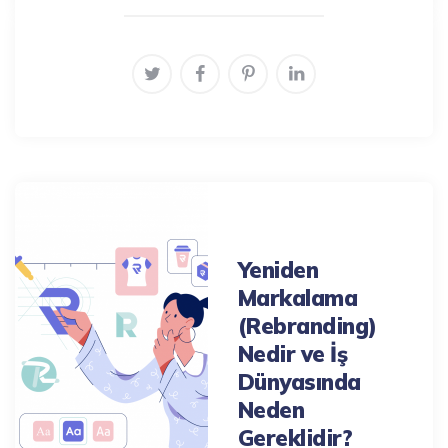
Post
navigation
Previous Post
Yeniden
Markalama
(Rebranding)
Nedir ve İş
Dünyasında
Neden
Gereklidir?