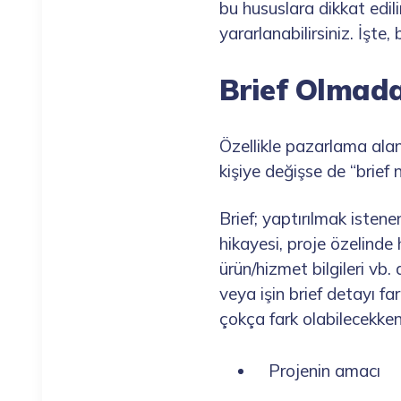
bu hususlara dikkat edil
yararlanabilirsiniz. İşte
Brief Olmad
Özellikle pazarlama alan
kişiye değişse de “brief
Brief; yaptırılmak isten
hikayesi, proje özelinde 
ürün/hizmet bilgileri vb.
veya işin brief detayı fark
çokça fark olabilecekken
Projenin amacı