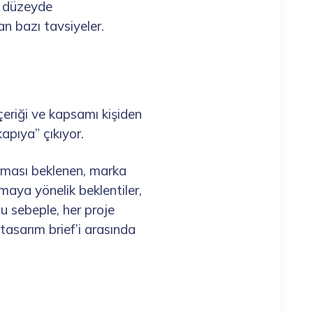
m düzeyde
an bazı tavsiyeler.
çeriği ve kapsamı kişiden
apıya” çıkıyor.
aşması beklenen, marka
maya yönelik beklentiler,
bu sebeple, her proje
on tasarım brief’i arasında