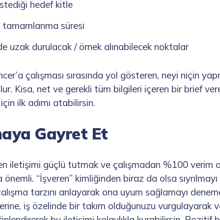
stediği hedef kitle
n tamamlanma süresi
de uzak durulacak / örnek alınabilecek noktalar
lancer’a çalışması sırasında yol gösteren, neyi niçin yap
ur. Kısa, net ve gerekli tüm bilgileri içeren bir brief ver
çin ilk adımı atabilirsin.
maya Gayret Et
ırken iletişimi güçlü tutmak ve çalışmadan %100 verim a
ça önemli. “İşveren” kimliğinden biraz da olsa sıyrılmayı
e çalışma tarzını anlayarak ona uyum sağlamayı deneme
erine, iş özelinde bir takım olduğunuzu vurgulayarak 
nlendirerek bu iletişimi kolaylıkla kurabilirsin. Pozitif b