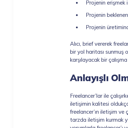
Projenin erişmek i
Projenin beklene
Projenin üretimin
Alıcı, brief vererek free
bir yol haritası sunmuş ol
karşılayacak bir çalışma i
Anlayışlı Ol
Freelancer’lar ile çalış
iletişimin kalitesi olduk
freelancer’ın iletişim v
tarzda iletişim kurmak y
yorumlarla freelancer’ı yö