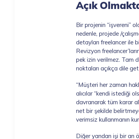
Açık Olmakt
Bir projenin “işvereni” o
nedenle, projede /çalış
detayları freelancer ile b
Revizyon freelancer’ları
pek izin verilmez. Tam d
noktaları açıkça dile geti
“Müşteri her zaman haklı
alıcılar “kendi istediği o
davranarak tüm karar alm
net bir şekilde belirtmey
verimsiz kullanmanın kur
Diğer yandan işi bir an 