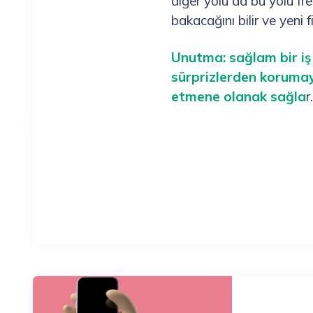
diğer yolu da bu yolu fr
bakacağını bilir ve yeni 
Unutma: sağlam bir iş 
sürprizlerden korumayı
etmene olanak sağla
r.
Post
navigation
Previous Po