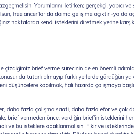
geçmelisin. Yorumlarını iletirken; gerçekçi, yapıcı ve 
sun, freelancer’lar da daima gelişime açıktır -ya da açı
nız noktalarda kendi isteklerini diretmek yerine karşı
e çizdiğimiz brief verme sürecinin de en önemli adımla
 konusunda tutarlı olmayıp farklı yerlerde gördüğün ya 
eni düşüncelere kapılmak, hali hazırda çalışmaya başl
ler, daha fazla çalışma saati, daha fazla efor ve çok 
e, brief vermeden önce, verdiğin brief’in isteklerini h
lı ve bu isteklere odaklanmalısın. Fikir ve isteklerinde 