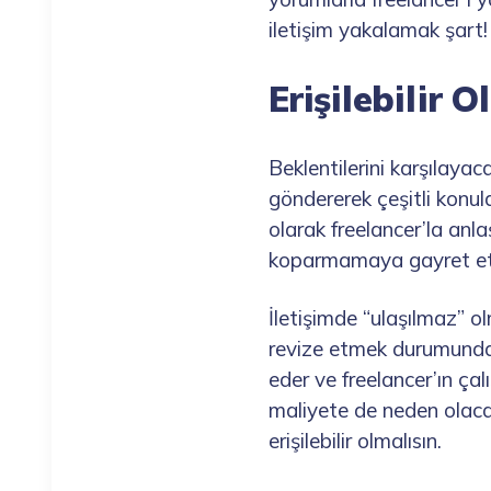
iletişim yakalamak şart!
Erişilebilir Ol
Beklentilerini karşılayaca
göndererek çeşitli konula
olarak freelancer’la anla
koparmamaya gayret etm
İletişimde “ulaşılmaz” 
revize etmek durumunda 
eder ve freelancer’ın ça
maliyete de neden olacağ
erişilebilir olmalısın.