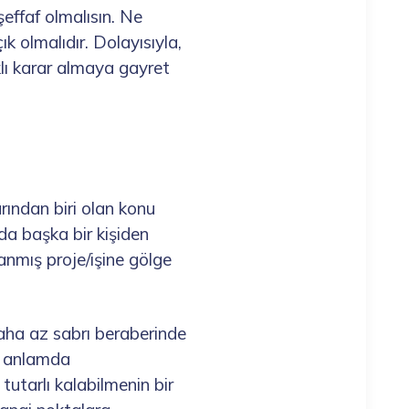
şeffaf olmalısın. Ne
k olmalıdır. Dolayısıyla,
klı karar almaya gayret
rından biri olan konu
da başka bir kişiden
anmış proje/işine gölge
daha az sabrı beraberinde
er anlamda
tutarlı kalabilmenin bir