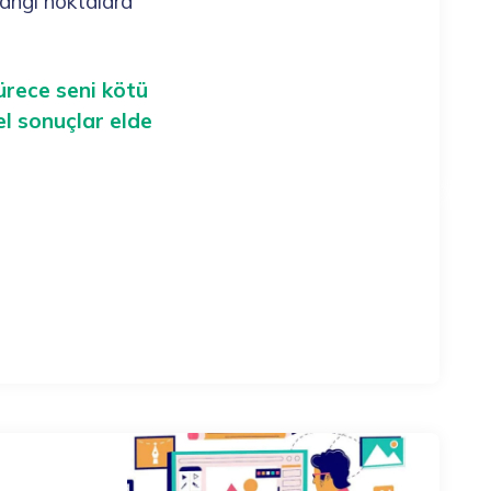
hangi noktalara
ürece seni kötü
el sonuçlar elde
Next Post