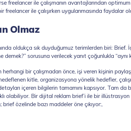
irse freelancer ile çalışmanın avantajlarından optimu
, bir freelancer ile çalışırken uygulanmasında faydalar ol
an Olmaz
ında oldukça sık duyduğumuz terimlerden biri: Brief. İ
 ne demek?” sorusuna verilecek yanıt çoğunlukla “aynı k
en herhangi bir çalışmadan önce, işi veren kişinin payl
hedeflenen kitle, organizasyona yönelik hedefler, çalış
 detayları içeren bilgilerin tamamını kapsıyor. Tam da 
lı olabiliyor. Bir dijital reklam brief’i ile bir illüstrasy
; brief özelinde bazı maddeler öne çıkıyor:,