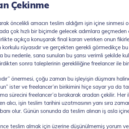
an Çekinme
larak öncelikli amacın teslim aldığım işin içine sinmesi
mada çok hızlı bir biçimde gelecek adımlara geçmede
irlikte açıkça konuşarak final kararı verirken onun fikirl
n korkulu rüyasıdır ve gerçekten gerekli görmedikçe bu
a bu nedenle, sana sunulan bu şansı verimli şekilde kul
rdikten sonra taleplerinin gerekliliğine freelancer ile bir
dır” önermesi, çoğu zaman bu işleyişin düşmanı haline
lsun” ister ve freelancer’ın birikimini hiçe sayar ya da t
a sürecini freelancer’a bırakarak aradan çekilir. Her i
en alıcı, işin teslim tarihini uzatmasının yanı sıra za
banı olur. Günün sonunda da teslim alınan iş asla için
önce teslim almak için üzerine düşünülmemiş yorum ve ö