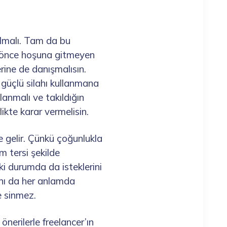
 olmalı. Tam da bu
n önce hoşuna gitmeyen
erine de danışmalısın.
 güçlü silahı kullanmana
lanmalı ve takıldığın
likte karar vermelisin.
 gelir. Çünkü çoğunlukla
am tersi şekilde
ki durumda da isteklerini
manı da her anlamda
e sinmez.
nerilerle freelancer’ın