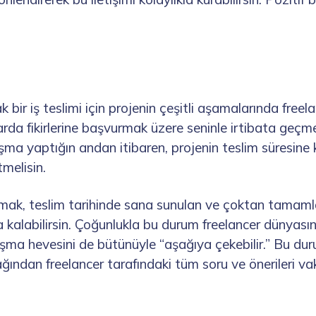
k bir iş teslimi için projenin çeşitli aşamalarında freela
rda fikirlerine başvurmak üzere seninle irtibata geçmesi
şma yaptığın andan itibaren, projenin teslim süresine k
elisin.
olmak, teslim tarihinde sana sunulan ve çoktan tamaml
kalabilirsin. Çoğunlukla bu durum freelancer dünyasın
lışma hevesini de bütünüyle “aşağıya çekebilir.” Bu du
ından freelancer tarafındaki tüm soru ve önerileri vaki