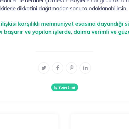
eelancer ile beraber çizmektir. Böylece hangi durakta 
fikirlerle dikkatini dağıtmadan sonuca odaklanabilirsin.
ilişkisi karşılıklı memnuniyet esasına dayandığı s
 başarır ve yapılan işlerde, daima verimli ve güz
Iş Yönetimi
st