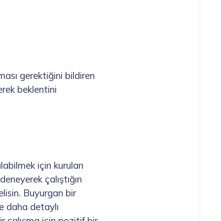
ması gerektiğini bildiren
erek beklentini
labilmek için kurulan
 deneyerek çalıştığın
lisin. Buyurgan bir
ve daha detaylı
ir çalışma için pozitif bir