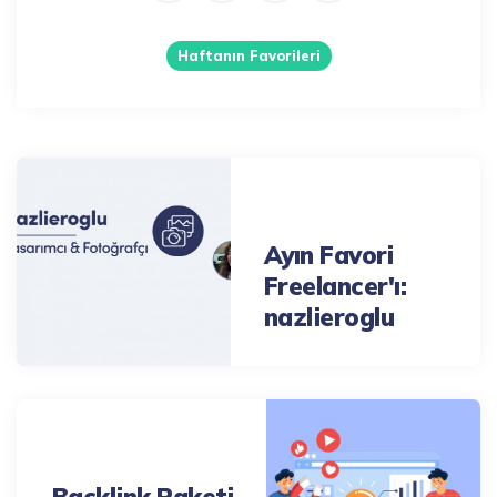
Haftanın Favorileri
Post
navigation
Previous Post
Ayın Favori
Freelancer'ı:
nazlieroglu
Next Post
Backlink Paketi