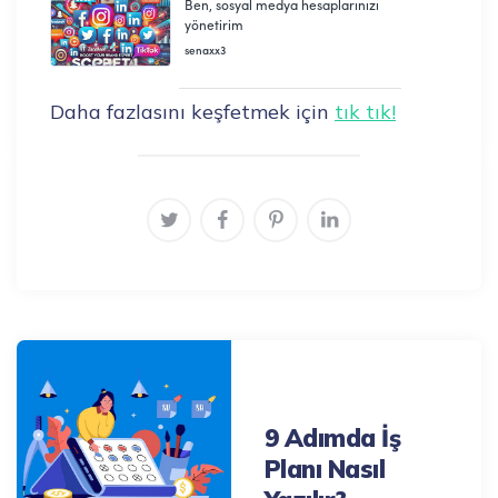
Daha fazlasını keşfetmek için
tık tık!
Post
navigation
Previous Post
9 Adımda İş
Planı Nasıl