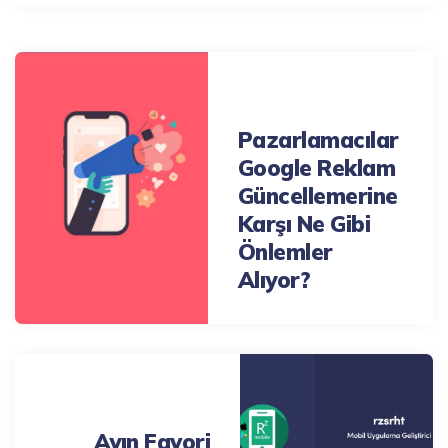
Post
navigation
Previous Post
Pazarlamacılar
Google Reklam
Güncellemerine
Karşı Ne Gibi
Önlemler
Alıyor?
Next Post
Ayın Favori