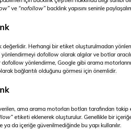
pabilmen için backlink çeşitleri hakkında bilgi sahibi o
low”
ve
“nofollow”
backlink yapısını seninle paylaşalı
ink
 değerlidir. Herhangi bir etiket oluşturulmadan yönle
önlendirmeyi dofollow olarak algılar ve botlar aracılığı
ir dofollow yönlendirme, Google gibi arama motorların
olarak bağlantılı olduğunu görmesi için önemlidir.
ink
 verilen, ama arama motorları botları tarafından takip
llow”
etiketi eklenerek oluşturulur. Genellikle bir içeriğ
e ya da içeriğe güvenilmediğinde bu yapı kullanılır.