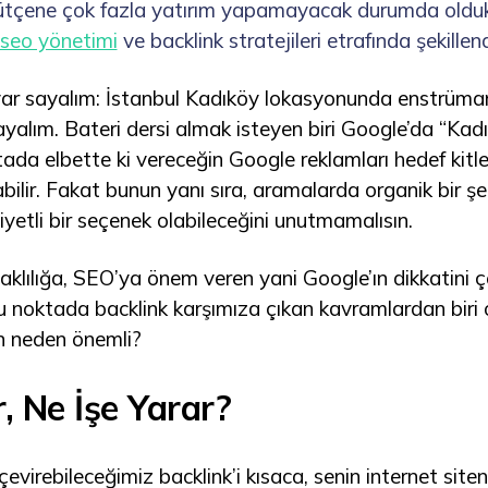
ütçene çok fazla yatırım yapamayacak durumda olduklar
seo yönetimi
ve backlink stratejileri etrafında şekille
ar sayalım: İstanbul Kadıköy lokasyonunda enstrüman 
alım. Bateri dersi almak isteyen biri Google’da “Kadı
ada elbette ki vereceğin Google reklamları hedef kitlen
ilir. Fakat bunun yanı sıra, aramalarda organik bir şek
yetli bir seçenek olabileceğini unutmamalısın.
aklılığa, SEO’ya önem veren yani Google’ın dikkatini çe
noktada backlink karşımıza çıkan kavramlardan biri ol
in neden önemli?
, Ne İşe Yarar?
çevirebileceğimiz backlink’i kısaca, senin internet siten