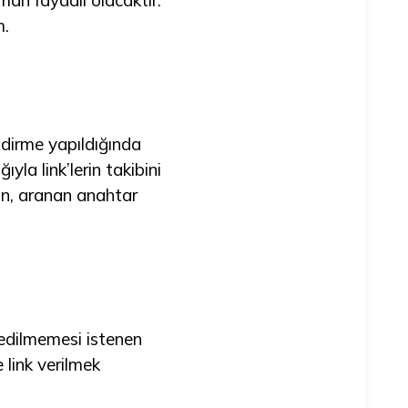
lman faydalı olacaktır.
m.
ndirme yapıldığında
yla link’lerin takibini
ın, aranan anahtar
 edilmemesi istenen
e link verilmek