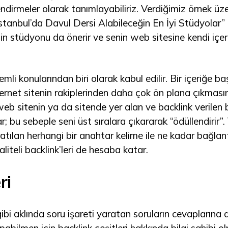
endirmeler olarak tanımlayabiliriz. Verdiğimiz örnek 
İstanbul’da Davul Dersi Alabileceğin En İyi Stüdyolar” 
enin stüdyonu da önerir ve senin web sitesine kendi iç
li konularından biri olarak kabul edilir. Bir içeriğe b
ternet sitenin rakiplerinden daha çok ön plana çıkmasın
b sitenin ya da sitende yer alan ve backlink verilen bir 
; bu sebeple seni üst sıralara çıkararak “ödüllendirir”
ratılan herhangi bir anahtar kelime ile ne kadar bağlan
liteli backlink’leri de hesaba katar.
ri
” gibi aklında soru işareti yaratan soruların cevapları