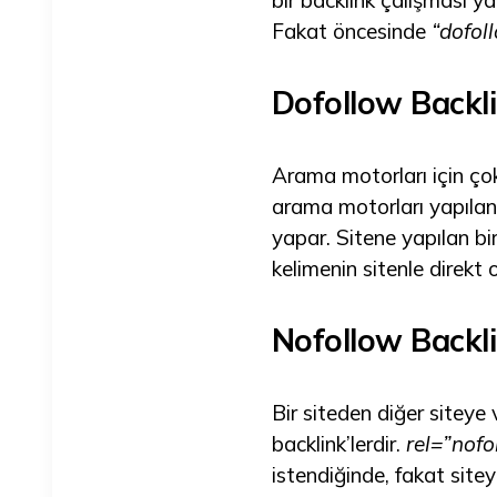
bir backlink çalışması ya
Fakat öncesinde
“dofol
Dofollow Backl
Arama motorları için çok
arama motorları yapılan y
yapar. Sitene yapılan b
kelimenin sitenle direkt 
Nofollow Backl
Bir siteden diğer siteye
backlink’lerdir.
rel=”nofo
istendiğinde, fakat sitey