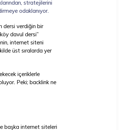
ından, stratejilerini
ndirmeye odaklanıyor.
dersi verdiğin bir
köy davul dersi”
in, internet siteni
ilde üst sıralarda yer
kecek içeriklerle
uyor. Peki; backlink ne
e başka internet siteleri