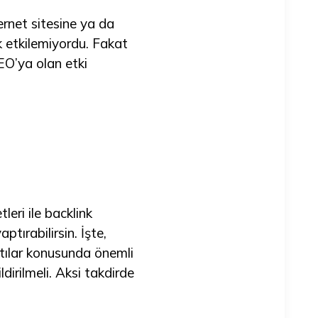
ternet sitesine ya da
k etkilemiyordu. Fakat
EO’ya olan etki
leri ile backlink
ptırabilirsin. İşte,
ntılar konusunda önemli
ldirilmeli. Aksi takdirde