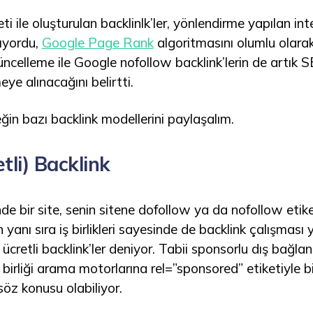
ti ile oluşturulan backlinlk’ler, yönlendirme yapılan in
mıyordu,
Google Page Rank
algoritmasını olumlu olara
celleme ile Google nofollow backlink’lerin de artık S
e alınacağını belirtti.
eğin bazı backlink modellerini paylaşalım.
tli) Backlink
nde bir site, senin sitene dofollow ya da nofollow etiket
anı sıra iş birlikleri sayesinde de backlink çalışması ya
ücretli backlink’ler deniyor. Tabii sponsorlu dış bağla
ş birliği arama motorlarına rel=”sponsored” etiketiyle bi
söz konusu olabiliyor.