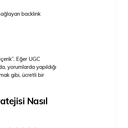
 sağlayan backlink
 içerik”. Eğer UGC
da, yorumlarda yapıldığı
ak gibi, ücretli bir
tejisi Nasıl