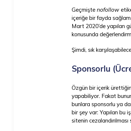
Geçmişte
nofollow
etike
içeriğe bir fayda sağla
Mart 2020’de yapılan gün
konusunda değerlendirmey
Şimdi, sık karşılaşabilec
Sponsorlu (Ücre
Özgün bir içerik ürettiği
yapabiliyor. Fakat bunun y
bunlara sponsorlu ya da 
bir şey var: Yapılan bu i
sitenin cezalandırılması 