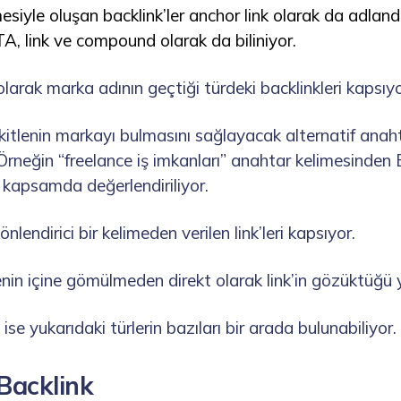
siyle oluşan backlink’ler anchor link olarak da adlandı
TA, link ve compound olarak da biliniyor.
olarak marka adının geçtiği türdeki backlinkleri kapsıyo
kitlenin markayı bulmasını sağlayacak alternatif anah
rneğin “freelance iş imkanları” anahtar kelimesinden B
kapsamda değerlendiriliyor.
yönlendirici bir kelimeden verilen link’leri kapsıyor.
nin içine gömülmeden direkt olarak link’in gözüktüğü ya
ise yukarıdaki türlerin bazıları bir arada bulunabiliyor.
Backlink