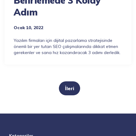
Belirlemede 3 Kolay
Adım
Ocak 10, 2022
Yazılım firmaları için dijital pazarlama stratejisinde
önemli bir yer tutan SEO çalışmalarında dikkat etmen
gerekenler ve sana hız kazandıracak 3 adımı derledik.
Yazı
gezinmesi
İleri
Kategoriler