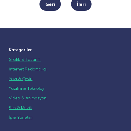
gezinmesi
Geri
İleri
Kategoriler
Grafik & Tasarım
İnternet Reklamcılığı
Yazı & Çeviri
Yazılım & Teknoloji
Video & Animasyon
Ses & Müzik
İş & Yönetim