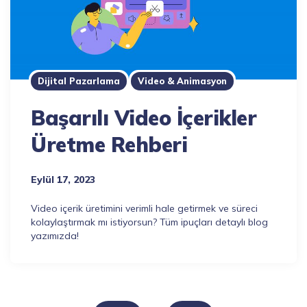
Dijital Pazarlama
Video & Animasyon
Başarılı Video İçerikler
Üretme Rehberi
Eylül 17, 2023
Video içerik üretimini verimli hale getirmek ve süreci
kolaylaştırmak mı istiyorsun? Tüm ipuçları detaylı blog
yazımızda!
Yazı