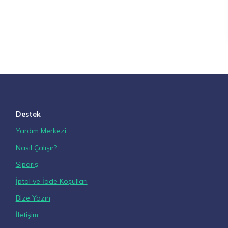
Destek
Yardım Merkezi
Nasıl Çalışır?
Sipariş
İptal ve İade Koşulları
Bize Yazın
İletişim