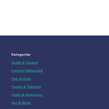
Kategoriler
Grafik & Tasarım
İnternet Reklamcılığı
Yazı & Çeviri
Yazılım & Teknoloji
Video & Animasyon
Ses & Müzik