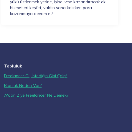
yükü üstlenmek yerine, işine ivme kazandıracak ek
hizmetleri keşfet, vaktin sana kalırken para
kazanmaya devam et!
Topluluk
Freelancer Ol, İstediğin Gibi Çalış!
Bionluk Neden Var?
A'dan Z'ye Freelancer Ne Demek?